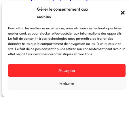
« Je pensais simplement
Gérer le consentement aux
changer ma déco, j’ai débloqué
cookies
un pan de ma vie »
Pour offrir les meilleures expériences, nous utilisons des technologies telles
que les cookies pour stocker et/ou accéder aux informations des appareils.
Le fait de consentir à ces technologies nous permettra de traiter des
Tous les articles de blog
données telles que le comportement de navigation ou les ID uniques sur ce
site. Le fait de ne pas consentir ou de retirer son consentement peut avoir un
effet négatif sur certaines caractéristiques et fonctions.
Envie d’en discuter ?
Accepter
Chaque projet commence par un premier
Refuser
échange en visio. Réservez votre appel
découverte offert de 15 minutes pour faire le
point sur vos besoins et imaginer votre futur
cocon.
Réserver mon appel découverte