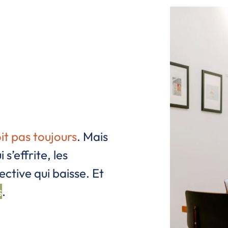
t pas toujours
. Mais
 s’effrite, les
lective qui baisse. Et
s
.