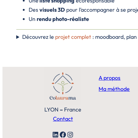
Une
liste shopping
écoresponsable
Des
visuels 3D
pour l’accompagner à se proj
Un
rendu photo-réaliste
Découvrez le
projet complet
: moodboard, plan 2
A propos
Ma méthode
LYON
–
France
Contact
LinkedIn
Facebook
Instagram