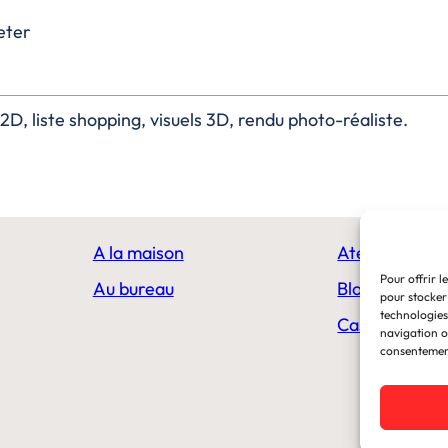
eter
D, liste shopping, visuels 3D, rendu photo-réaliste.
A la maison
Ateliers en li
Pour offrir l
Au bureau
Blog
pour stocker
technologies
Cas clients
navigation ou
consentement