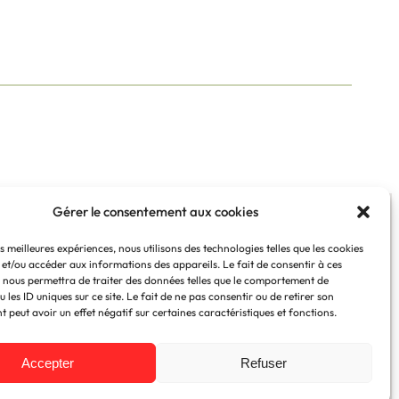
Gérer le consentement aux cookies
gne
Ebooks
es meilleures expériences, nous utilisons des technologies telles que les cookies
Newsletter
 et/ou accéder aux informations des appareils. Le fait de consentir à ces
 nous permettra de traiter des données telles que le comportement de
Podcasts
 les ID uniques sur ce site. Le fait de ne pas consentir ou de retirer son
 peut avoir un effet négatif sur certaines caractéristiques et fonctions.
Mentions légales
–
CGV
© 2026 Tous droits réservés
Accepter
Refuser