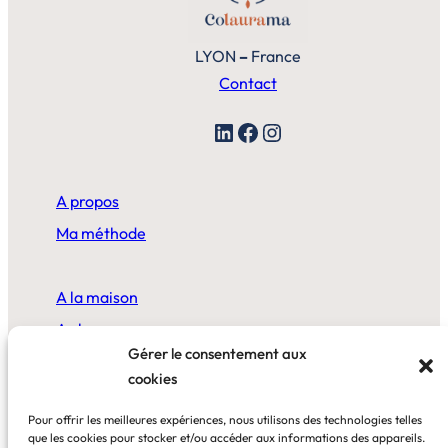
LYON
–
France
Contact
LinkedIn
Facebook
Instagram
A propos
Ma méthode
A la maison
Au bureau
Gérer le consentement aux
cookies
Ateliers en ligne
Pour offrir les meilleures expériences, nous utilisons des technologies telles
Blog
que les cookies pour stocker et/ou accéder aux informations des appareils.