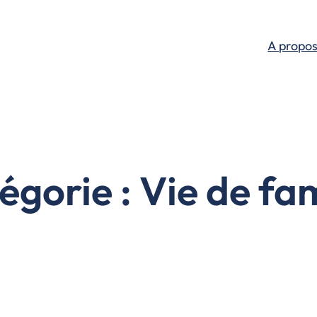
A propo
égorie :
Vie de fam