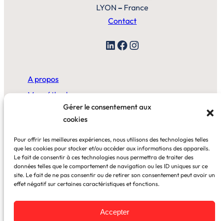
LYON
–
France
Contact
LinkedIn
Facebook
Instagram
A propos
Ma méthode
Gérer le consentement aux
cookies
A la maison
Pour offrir les meilleures expériences, nous utilisons des technologies telles
Au bureau
que les cookies pour stocker et/ou accéder aux informations des appareils.
Le fait de consentir à ces technologies nous permettra de traiter des
données telles que le comportement de navigation ou les ID uniques sur ce
Blog
site. Le fait de ne pas consentir ou de retirer son consentement peut avoir un
effet négatif sur certaines caractéristiques et fonctions.
Cas clients
Accepter