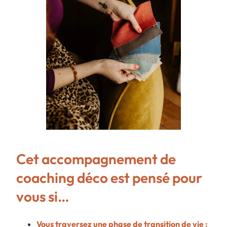
Cet accompagnement de
coaching déco est pensé pour
vous si…
Vous traversez une phase de transition
de vie
: